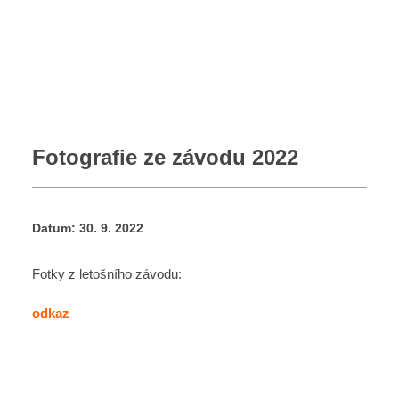
Pochod zdatnosti
Přihláška 2026
Propozice a program k závodu 2026
Fotogalerie
Kontakt
Fotografie ze závodu 2022
Datum:
30. 9. 2022
Fotky z letošního závodu:
odkaz