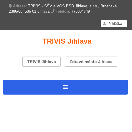
Adresa:
TRIVIS - SŠV a VOŠ BSD Jihlava, s.r.o., Brněnská
2386/68, 586 01 Jihlava
Telefon:
775884749
Přihláška
TRIVIS Jihlava
TRIVIS Jihlava
Zdravé město Jihlava
Úvodní stránka
Branný závod
Dokumenty k závodu 2025
Letáček 2026
Přihláška 2025
2. ročník – 2020
1. ročník – 2019
Partneři