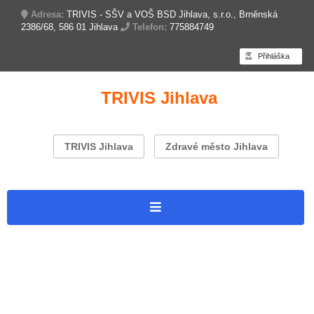
Adresa:
TRIVIS - SŠV a VOŠ BSD Jihlava, s.r.o., Brněnská
2386/68, 586 01 Jihlava
Telefon:
775884749
Přihláška
TRIVIS Jihlava
TRIVIS Jihlava
Zdravé město Jihlava
Úvodní stránka
Branný závod
Dokumenty k závodu 2025
Letáček 2026
Přihláška 2025
2. ročník – 2020
1. ročník – 2019
Partneři