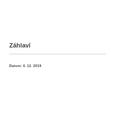
Pochod zdatnosti
Přihláška 2026
Propozice a program k závodu 2026
Fotogalerie
Kontakt
Záhlaví
Datum:
4. 12. 2019