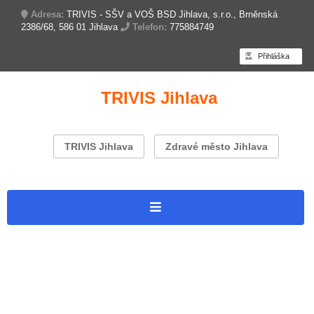
Adresa:
TRIVIS - SŠV a VOŠ BSD Jihlava, s.r.o., Brněnská
2386/68, 586 01 Jihlava
Telefon:
775884749
Přihláška
TRIVIS Jihlava
TRIVIS Jihlava
Zdravé město Jihlava
Úvodní stránka
Branný závod
Dokumenty k závodu 2025
Letáček 2026
Přihláška 2025
2. ročník – 2020
1. ročník – 2019
Partneři