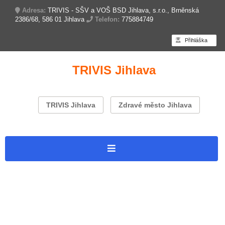
Adresa:
TRIVIS - SŠV a VOŠ BSD Jihlava, s.r.o., Brněnská
2386/68, 586 01 Jihlava
Telefon:
775884749
Přihláška
TRIVIS Jihlava
TRIVIS Jihlava
Zdravé město Jihlava
Úvodní stránka
Branný závod
Dokumenty k závodu 2025
Letáček 2026
Přihláška 2025
2. ročník – 2020
1. ročník – 2019
Partneři