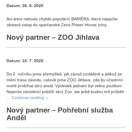
Datum:
26. 8. 2020
Ani letos nebude chybět populární BARIÉRA, která nejspíše
obstará vstup do sparťanské Zeus Power House zóny.
Nový partner – ZOO Jihlava
Datum:
10. 7. 2020
Do 2. ročníku jsme přemýšleli, jak závod ozvláštnit a jelikož se
mění trasa závodu, oslovili jsme ZOO Jihlava, zda by účastníci
mohli probíhat skrz areál. Výsledek jednání byl velice pozitivní.
Nejenže závodníci poběží skrz Zoo, ale ještě budou mít průběh
…
Continue reading
→
Nový partner – Pohřební služba
Anděl