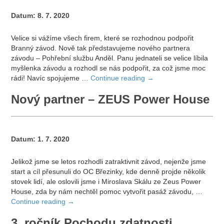
Datum:
8. 7. 2020
Velice si vážíme všech firem, které se rozhodnou podpořit
Branný závod. Nově tak představujeme nového partnera
závodu – Pohřební službu Anděl. Panu jednateli se velice líbila
myšlenka závodu a rozhodl se nás podpořit, za což jsme moc
rádi! Navíc spojujeme …
Continue reading
→
Nový partner – ZEUS Power House
Datum:
1. 7. 2020
Jelikož jsme se letos rozhodli zatraktivnit závod, nejenže jsme
start a cíl přesunuli do OC Březinky, kde denně projde několik
stovek lidí, ale oslovili jsme i Miroslava Skálu ze Zeus Power
House, zda by nám nechtěl pomoc vytvořit pasáž závodu, …
Continue reading
→
3. ročník Pochodu zdatnosti